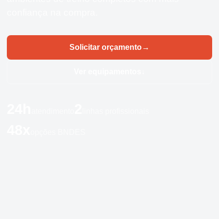
confiança na compra.
Solicitar orçamento
→
Ver equipamentos
↓
24h
2
atendimento
linhas profissionais
48x
opções BNDES