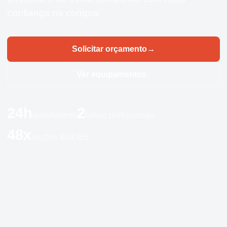
confiança na compra.
Solicitar orçamento
→
Ver equipamentos
↓
24h
2
atendimento
linhas profissionais
48x
opções BNDES